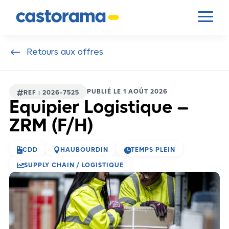
Panneau de gestion des cookies
a
#
Retours aux offres
PUBLIÉ LE 1 AOÛT 2026

REF : 2026-7525
Equipier Logistique –
ZRM (F/H)



CDD
HAUBOURDIN
TEMPS PLEIN

SUPPLY CHAIN / LOGISTIQUE