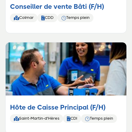
Conseiller de vente Bâti (F/H)


}
Colmar
CDD
Temps plein
Hôte de Caisse Principal (F/H)


}
Saint-Martin-d'Hères
CDI
Temps plein