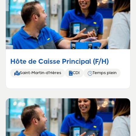
Hôte de Caisse Principal (F/H)


}
Saint-Martin-d'Hères
CDI
Temps plein