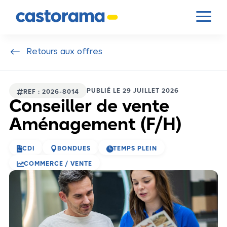
Panneau de gestion des cookies
a
#
Retours aux offres
PUBLIÉ LE 29 JUILLET 2026

REF : 2026-8014
Conseiller de vente
Aménagement (F/H)



CDI
BONDUES
TEMPS PLEIN

COMMERCE / VENTE