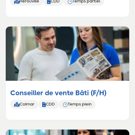


}
Hérouville
CDD
Temps partiel
Conseiller de vente Bâti (F/H)


}
Colmar
CDD
Temps plein