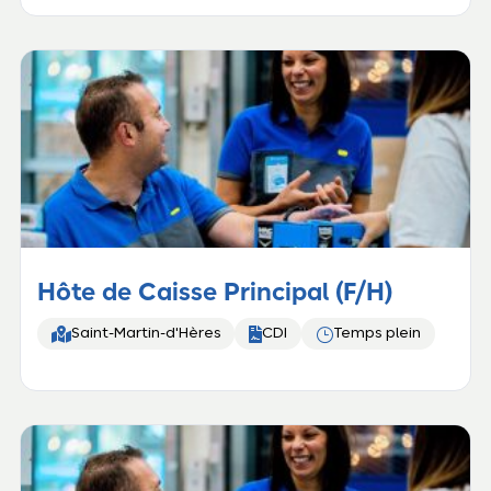
Hôte de Caisse Principal (F/H)


}
Saint-Martin-d'Hères
CDI
Temps plein