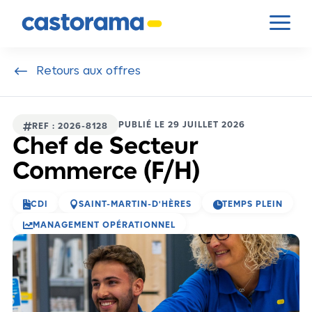
Panneau de gestion des cookies
a
#
Retours aux offres
PUBLIÉ LE 29 JUILLET 2026

REF : 2026-8128
Chef de Secteur
Commerce (F/H)



CDI
SAINT-MARTIN-D'HÈRES
TEMPS PLEIN

MANAGEMENT OPÉRATIONNEL