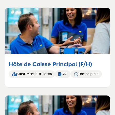
Hôte de Caisse Principal (F/H)


}
Saint-Martin-d'Hères
CDI
Temps plein