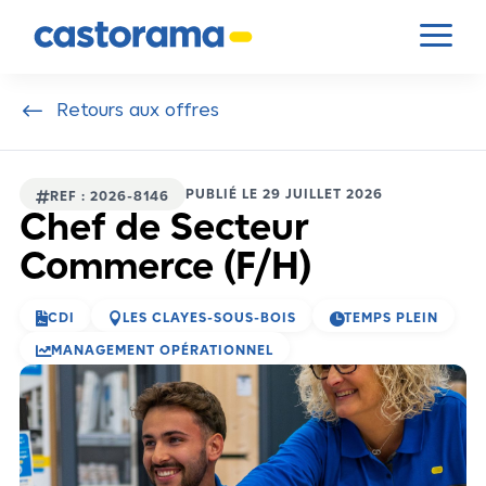
Panneau de gestion des cookies
a
#
Retours aux offres
PUBLIÉ LE 29 JUILLET 2026

REF : 2026-8146
Chef de Secteur
Commerce (F/H)



CDI
LES CLAYES-SOUS-BOIS
TEMPS PLEIN

MANAGEMENT OPÉRATIONNEL