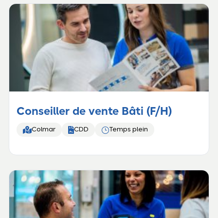
Conseiller de vente Bâti (F/H)


}
Colmar
CDD
Temps plein