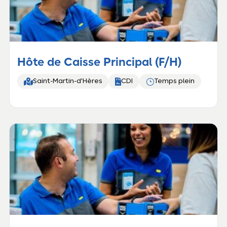
Hôte de Caisse Principal (F/H)


}
Saint-Martin-d'Hères
CDI
Temps plein