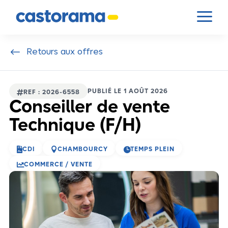
Panneau de gestion des cookies
a
#
Retours aux offres
PUBLIÉ LE 1 AOÛT 2026

REF : 2026-6558
Conseiller de vente
Technique (F/H)



CDI
CHAMBOURCY
TEMPS PLEIN

COMMERCE / VENTE