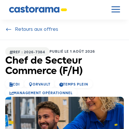
Panneau de gestion des cookies
a
#
Retours aux offres
PUBLIÉ LE 1 AOÛT 2026

REF : 2026-7384
Chef de Secteur
Commerce (F/H)



CDI
ORVAULT
TEMPS PLEIN

MANAGEMENT OPÉRATIONNEL