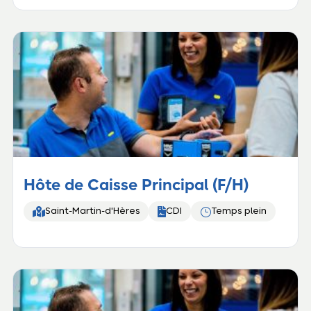
Hôte de Caisse Principal (F/H)


}
Saint-Martin-d'Hères
CDI
Temps plein