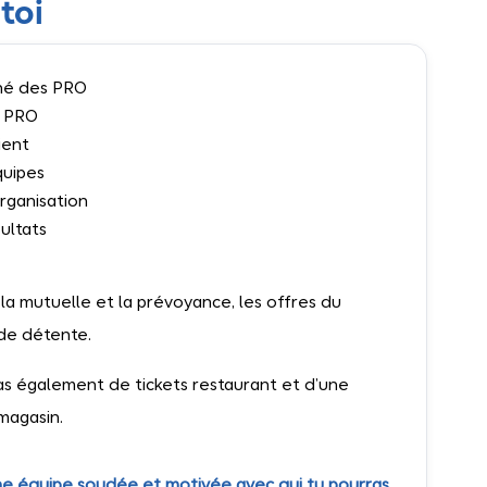
toi
ché des PRO
s PRO
ient
quipes
organisation
ultats
 la mutuelle et la prévoyance, les offres du
de détente.
ras également de tickets restaurant et d’une
magasin.
 une équipe soudée et motivée avec qui tu pourras