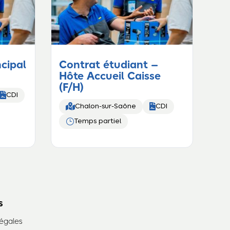
ncipal
Contrat étudiant –
Hôte Accueil Caisse
(F/H)

CDI


Chalon-sur-Saône
CDI
}
Temps partiel
s
égales