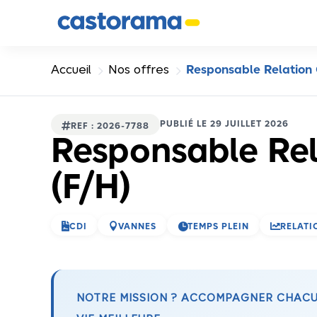
Panneau de gestion des cookies
5
5
Accueil
Nos offres
Responsable Relation C
PUBLIÉ LE 29 JUILLET 2026

REF : 2026-7788
Responsable Rel
(F/H)




CDI
VANNES
TEMPS PLEIN
RELATI
NOTRE MISSION ? ACCOMPAGNER CHACUN