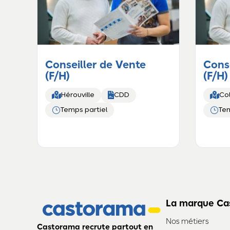
Conseiller de Vente
Conse
(F/H)
(F/H)



Hérouville
CDD
Co
}
}
Temps partiel
Tem
La marque Ca
Nos métiers
Castorama recrute partout en