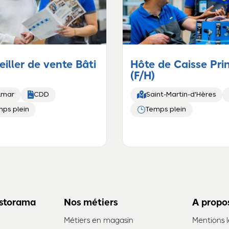
iller de vente Bâti
Hôte de Caisse Pri
(F/H)


lmar
CDD
Saint-Martin-d'Hères
}
ps plein
Temps plein
storama
Nos métiers
A propo
Métiers en magasin
Mentions l