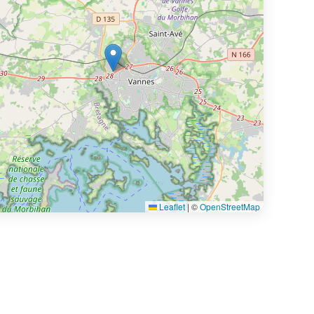
Leaflet
|
©
OpenStreetMap