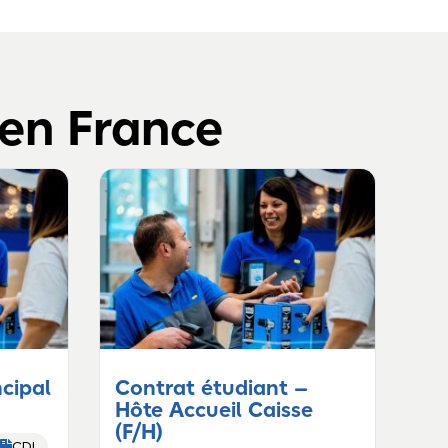
 en France
ncipal
Contrat étudiant –
Hôte Accueil Caisse
(F/H)

CDI