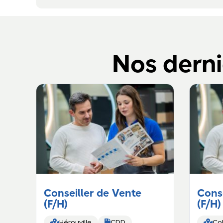
Nos derni
Conseiller de Vente
Conse
(F/H)
(F/H)



Hérouville
CDD
Co