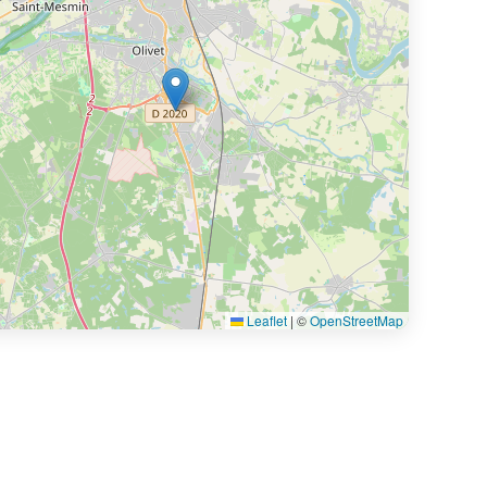
Leaflet
|
©
OpenStreetMap