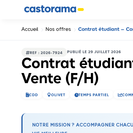
Panneau de gestion des cookies
5
5
Accueil
Nos offres
Contrat étudiant – Con
PUBLIÉ LE 29 JUILLET 2026

REF : 2026-7924
Contrat étudiant
Vente (F/H)




CDD
OLIVET
TEMPS PARTIEL
COMM
NOTRE MISSION ? ACCOMPAGNER CHACUN