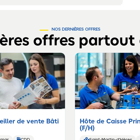
NOS DERNIÈRES OFFRES
ères offres partout
iller de vente Bâti
Hôte de Caisse Pri
(F/H)


lmar
CDD
Saint-Martin-d'Hères