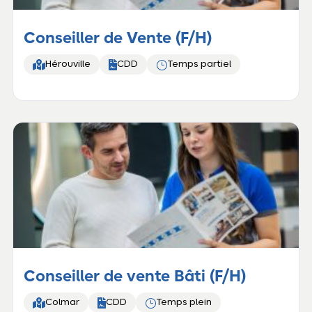
Conseiller de Vente (F/H)


}
Hérouville
CDD
Temps partiel
Conseiller de vente Bâti (F/H)


}
Colmar
CDD
Temps plein