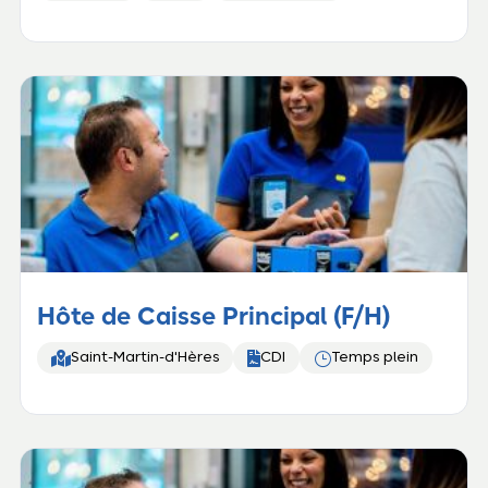
Hôte de Caisse Principal (F/H)


}
Saint-Martin-d'Hères
CDI
Temps plein