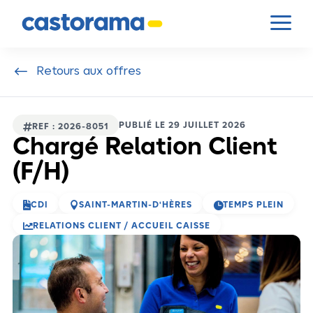
Panneau de gestion des cookies
a
#
Retours aux offres
PUBLIÉ LE 29 JUILLET 2026

REF : 2026-8051
Chargé Relation Client
(F/H)



CDI
SAINT-MARTIN-D'HÈRES
TEMPS PLEIN

RELATIONS CLIENT / ACCUEIL CAISSE