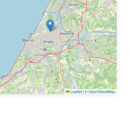
Leaflet
|
©
OpenStreetMap