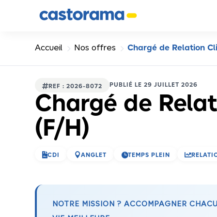
Panneau de gestion des cookies
5
5
Accueil
Nos offres
Chargé de Relation Cli
PUBLIÉ LE 29 JUILLET 2026

REF : 2026-8072
Chargé de Relat
(F/H)




CDI
ANGLET
TEMPS PLEIN
RELATI
NOTRE MISSION ? ACCOMPAGNER CHACUN