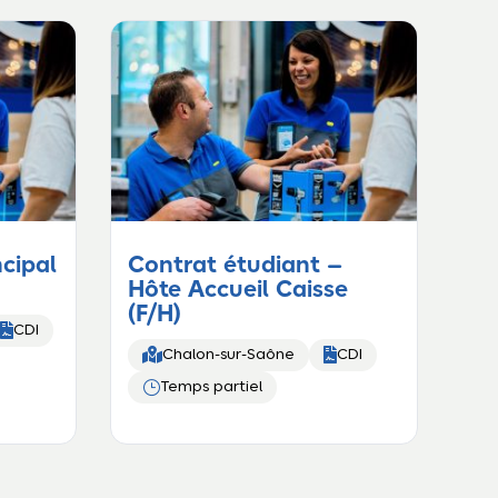
ncipal
Contrat étudiant –
Hôte Accueil Caisse
(F/H)

CDI


Chalon-sur-Saône
CDI
}
Temps partiel