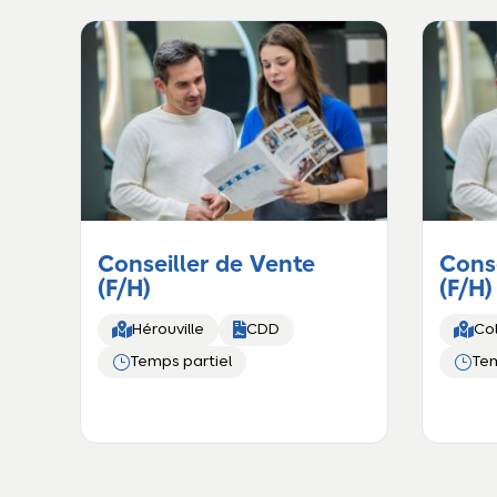
Conseiller de Vente
Conse
(F/H)
(F/H)



Hérouville
CDD
Co
}
}
Temps partiel
Tem