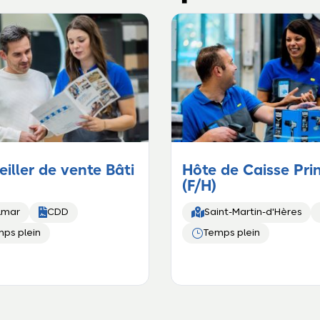
iller de vente Bâti
Hôte de Caisse Pri
(F/H)


lmar
CDD
Saint-Martin-d'Hères
}
ps plein
Temps plein