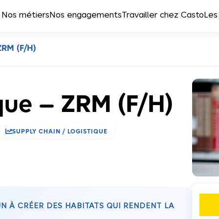
Nos métiers
Nos engagements
Travailler chez Casto
Les
ZRM (F/H)
ique – ZRM (F/H)

SUPPLY CHAIN / LOGISTIQUE
 À CRÉER DES HABITATS QUI RENDENT LA