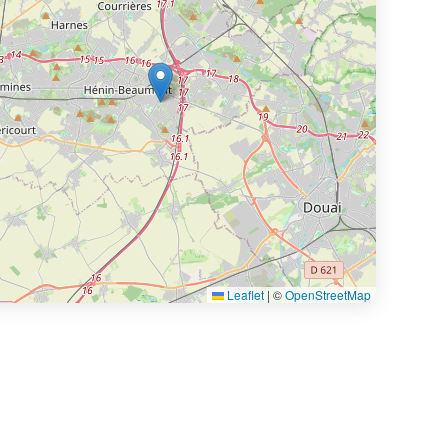
Leaflet
|
©
OpenStreetMap