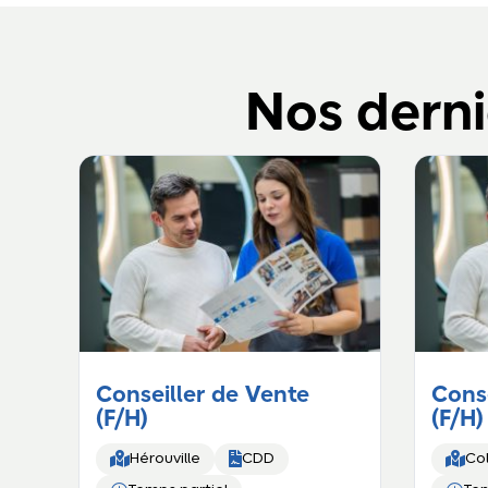
Nos derni
Conseiller de Vente
Conse
(F/H)
(F/H)



Hérouville
CDD
Co