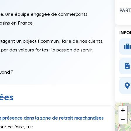
PART
ine, une équipe engagée de commerçants
asins en France.
INFO
tagent un objectif commun : faire de nos clients,

par des valeurs fortes : la passion de servir,

uand ?

nées
+
−
 ta présence dans la zone de retrait marchandises
our ce faire, tu :