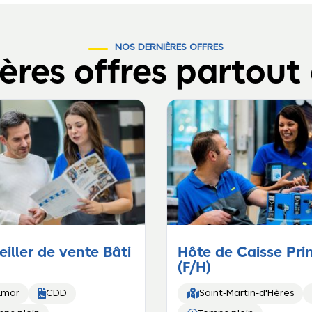
NOS DERNIÈRES OFFRES
ères offres partout
iller de vente Bâti
Hôte de Caisse Pri
(F/H)


lmar
CDD
Saint-Martin-d'Hères