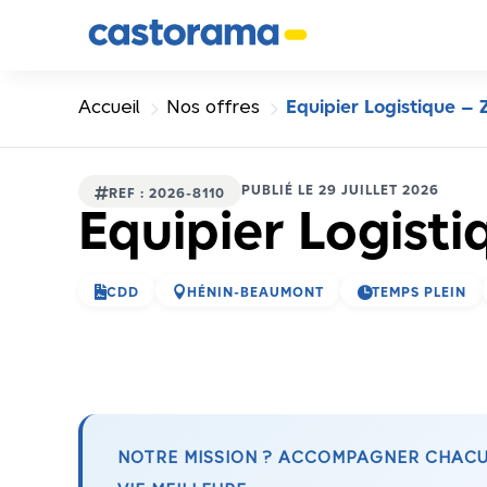
Panneau de gestion des cookies
5
5
Accueil
Nos offres
Equipier Logistique – 
PUBLIÉ LE 29 JUILLET 2026

REF : 2026-8110
Equipier Logist



CDD
HÉNIN-BEAUMONT
TEMPS PLEIN
NOTRE MISSION ? ACCOMPAGNER CHACUN