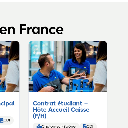
 en France
ncipal
Contrat étudiant –
Hôte Accueil Caisse
(F/H)

CDI


Chalon-sur-Saône
CDI