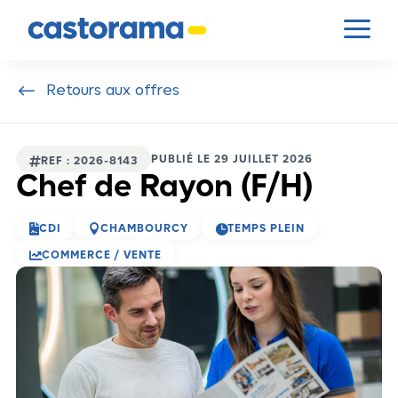
Panneau de gestion des cookies
a
#
Retours aux offres
PUBLIÉ LE 29 JUILLET 2026

REF : 2026-8143
Chef de Rayon (F/H)



CDI
CHAMBOURCY
TEMPS PLEIN

COMMERCE / VENTE