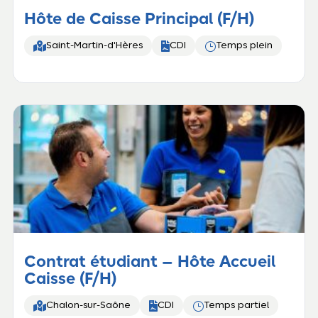
Hôte de Caisse Principal (F/H)


}
Saint-Martin-d'Hères
CDI
Temps plein
Contrat étudiant – Hôte Accueil
Caisse (F/H)


}
Chalon-sur-Saône
CDI
Temps partiel