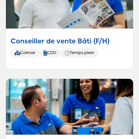
Conseiller de vente Bâti (F/H)


}
Colmar
CDD
Temps plein